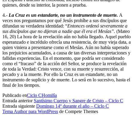
quienes, desde su interior, la ponen a prueba.
4.-
La Cruz es un estandarte, no un instrumento de muerte.
A
veces nos preguntamos por qué Jesús prohíbe a sus discípulos que
difundan su verdadera identidad: “
Entonces ordenó severamente a
sus discípulos que no dijeran a nadie que él era el Mesías”.
(Mateo
16, 20) La hora de la revelación aún no había llegado. Aquel pueblo
esperanzado e incrédulo ofrecía una resistencia, de muy vieja data, a
quien viniera a presentarse como el Mesías. Aún no había superado
los prejuicios acumulados, a causa de tan diversas interpretaciones y
fallidas experiencias. En el momento, que podría ser considerado
como el “fracaso” de la acción del Señor, se produce la revelación
de toda la Verdad: Cristo vence, con su muerte y resurrección, al
pecado y a la muerte. Por ello la Cruz es un estandarte, no un
instrumento de suplicio y de muerte. Lo será en lo sucesivo, hasta el
final de los tiempos.
Publicado en
Ciclo C
Homilía
Entrada anterior
Santísimo Cuerpo y Sangre de Cristo – Ciclo C
Entrada siguiente
Domingo 14º durante el año – Ciclo C
Tema Author para WordPress
de Compete Themes