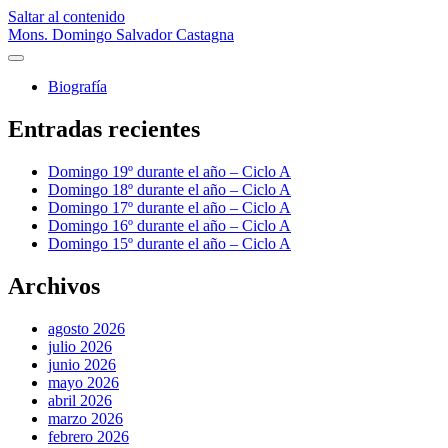
Saltar al contenido
Mons. Domingo Salvador Castagna
abrir
menú
Biografía
principal
Barra
Entradas recientes
lateral
Domingo 19º durante el año – Ciclo A
Domingo 18º durante el año – Ciclo A
Domingo 17º durante el año – Ciclo A
Domingo 16º durante el año – Ciclo A
Domingo 15º durante el año – Ciclo A
Archivos
agosto 2026
julio 2026
junio 2026
mayo 2026
abril 2026
marzo 2026
febrero 2026