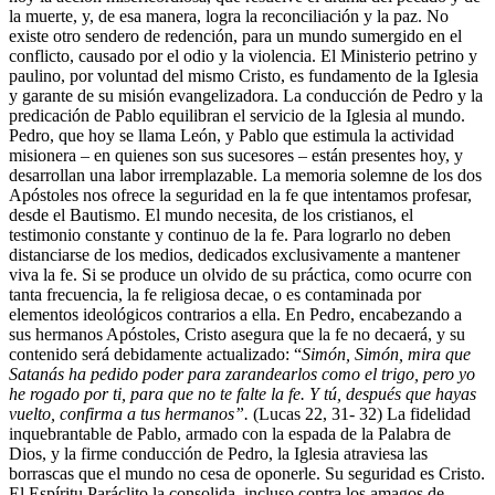
la muerte, y, de esa manera, logra la reconciliación y la paz. No
existe otro sendero de redención, para un mundo sumergido en el
conflicto, causado por el odio y la violencia. El Ministerio petrino y
paulino, por voluntad del mismo Cristo, es fundamento de la Iglesia
y garante de su misión evangelizadora. La conducción de Pedro y la
predicación de Pablo equilibran el servicio de la Iglesia al mundo.
Pedro, que hoy se llama León, y Pablo que estimula la actividad
misionera – en quienes son sus sucesores – están presentes hoy, y
desarrollan una labor irremplazable. La memoria solemne de los dos
Apóstoles nos ofrece la seguridad en la fe que intentamos profesar,
desde el Bautismo. El mundo necesita, de los cristianos, el
testimonio constante y continuo de la fe. Para lograrlo no deben
distanciarse de los medios, dedicados exclusivamente a mantener
viva la fe. Si se produce un olvido de su práctica, como ocurre con
tanta frecuencia, la fe religiosa decae, o es contaminada por
elementos ideológicos contrarios a ella. En Pedro, encabezando a
sus hermanos Apóstoles, Cristo asegura que la fe no decaerá, y su
contenido será debidamente actualizado: “
Simón, Simón, mira que
Satanás ha pedido poder para zarandearlos como el trigo, pero yo
he rogado por ti, para que no te falte la fe. Y tú, después que hayas
vuelto, confirma a tus hermanos”.
(Lucas 22, 31- 32) La fidelidad
inquebrantable de Pablo, armado con la espada de la Palabra de
Dios, y la firme conducción de Pedro, la Iglesia atraviesa las
borrascas que el mundo no cesa de oponerle. Su seguridad es Cristo.
El Espíritu Paráclito la consolida, incluso contra los amagos de