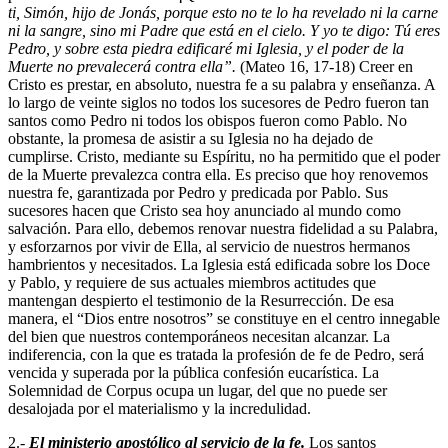
ti, Simón, hijo de Jonás, porque esto no te lo ha revelado ni la carne
ni la sangre, sino mi Padre que está en el cielo. Y yo te digo: Tú eres
Pedro, y sobre esta piedra edificaré mi Iglesia, y el poder de la
Muerte no prevalecerá contra ella”.
(Mateo 16, 17-18) Creer en
Cristo es prestar, en absoluto, nuestra fe a su palabra y enseñanza. A
lo largo de veinte siglos no todos los sucesores de Pedro fueron tan
santos como Pedro ni todos los obispos fueron como Pablo. No
obstante, la promesa de asistir a su Iglesia no ha dejado de
cumplirse. Cristo, mediante su Espíritu, no ha permitido que el poder
de la Muerte prevalezca contra ella. Es preciso que hoy renovemos
nuestra fe, garantizada por Pedro y predicada por Pablo. Sus
sucesores hacen que Cristo sea hoy anunciado al mundo como
salvación. Para ello, debemos renovar nuestra fidelidad a su Palabra,
y esforzarnos por vivir de Ella, al servicio de nuestros hermanos
hambrientos y necesitados. La Iglesia está edificada sobre los Doce
y Pablo, y requiere de sus actuales miembros actitudes que
mantengan despierto el testimonio de la Resurrección. De esa
manera, el “Dios entre nosotros” se constituye en el centro innegable
del bien que nuestros contemporáneos necesitan alcanzar. La
indiferencia, con la que es tratada la profesión de fe de Pedro, será
vencida y superada por la pública confesión eucarística. La
Solemnidad de Corpus ocupa un lugar, del que no puede ser
desalojada por el materialismo y la incredulidad.
2.-
El ministerio apostólico al servicio de la fe.
Los santos