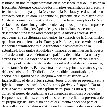
testimonian una fe inquebrantable en la presencia real de Cristo en la
Eucaristía. Algunos comprobados milagros eucarísticos favorecen la
fe, sin sustituirla, ya que la fe viene de la Palabra, y se desarrolla en
contacto con la Palabra. El “anuncio”, presente en el ministerio que
Cristo encomienda a los Apóstoles, no puede ser reemplazado. No
es fácil trasladarse imaginativamente a aquellos primeros tiempos de
la Iglesia. En ellos, los Apóstoles y sus inmediatos sucesores,
desempeñan una tarea orientadora para la historia eclesial. Para
recuperar, en sus distantes momentos, la vigencia de la única misión
que Jesús encomienda a los Doce y a Pablo, es preciso volver a ellos
y decidir actualizaciones que respondan a los desafíos de la
actualidad. Los santos Apóstoles y misioneros manifiestan la puesta
al día de la misma e indeformable palabra, deducida de la única y
eterna Palabra. La fidelidad a la persona de Cristo, Verbo Eterno,
constituye el hábito constante de los santos Apóstoles y misioneros,
como también de los Padres, situados en los primeros cuatro siglos
del cristianismo. La Tradición indestructible, garantizada por la
acción del Espíritu Santo, asegura – con su asistencia – la
indefectibilidad de la Iglesia actual. Jesús promete su presencia en la
Iglesia – entre sus discípulos -“
hasta el fin de los tiempos”.
Basta
leer la Santa Escritura, con espíritu de fe, para asistir a quienes
corren el riesgo de contaminar sus creencias religiosas o perderlas.
En pueblos cristianos, como el nuestro, se necesita una presencia de
su propia Iglesia, suministrándoles el alimento adecuada para el
desarrollo de su fe religiosa. Aunque todo dependa de la gracia de