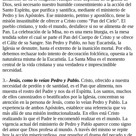
Dios, será necesario nuestro humilde consentimiento a la acción del
Santo Espíritu, que purifica y santifica, mediante el ministerio de
Pedro y los Apóstoles. Ese ministerio, petrino y apostólico, tiene la
misión insustituible de ofrecer a Cristo como “Pan del Cielo”. El
pueblo cristiano, y todo el mundo, desfallece si no se alimenta de ese
Pan. La celebración de la Misa, no es una mera liturgia, es la mesa
tendida sobre el cual se parte el Pan del Cuerpo de Cristo y se ofrece
el Cáliz de su Sangre. Sin Pedro y Pablo, no hay Eucaristía, la
Iglesia se desnutre, hasta el extremo de la inanición mortal. Por ello,
debemos rechazar todo intento de decoración folclórica, opuesta a la
naturaleza misma de la Eucaristía. La Santa Misa es el momento
central de la vida cristiana y una verdadera e imprescindible
necesidad.
3.-
Jesús, como lo veían Pedro y Pablo.
Cristo, ofrecido a nuestra
necesidad de perdón y de santidad, es el Pan que alimenta, nos
muestra el rostro del Padre y nos da el Espíritu. Los santos, muchos
de ellos canonizados o beatificados por la Iglesia, concentran su
atención en la persona de Jesús, como lo veían Pedro y Pablo. La
experiencia de ambos Apóstoles, establece una referencia que va
más allá de una misión institucionalizada. En ellos está Cristo
realizando lo que el Padre le encomendó realizar en el mundo. La
vigencia actual del ministerio de Pedro y Pablo aparece como signo
del amor que Dios profesa al mundo. A través del mismo se repite
hoy la acción misericordiosa, que resuelve el drama del pecado y de