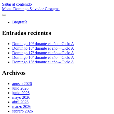
Saltar al contenido
Mons. Domingo Salvador Castagna
abrir
menú
Biografía
principal
Barra
Entradas recientes
lateral
Domingo 19º durante el año – Ciclo A
Domingo 18º durante el año – Ciclo A
Domingo 17º durante el año – Ciclo A
Domingo 16º durante el año – Ciclo A
Domingo 15º durante el año – Ciclo A
Archivos
agosto 2026
julio 2026
junio 2026
mayo 2026
abril 2026
marzo 2026
febrero 2026