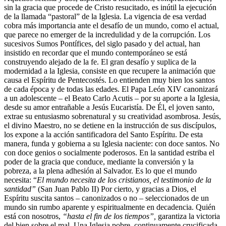
sin la gracia que procede de Cristo resucitado, es inútil la ejecución
de la llamada “pastoral” de la Iglesia. La vigencia de esa verdad
cobra más importancia ante el desafío de un mundo, como el actual,
que parece no emerger de la incredulidad y de la corrupción. Los
sucesivos Sumos Pontífices, del siglo pasado y del actual, han
insistido en recordar que el mundo contemporáneo se está
construyendo alejado de la fe. El gran desafío y suplica de la
modernidad a la Iglesia, consiste en que recupere la animación que
causa el Espíritu de Pentecostés. Lo entienden muy bien los santos
de cada época y de todas las edades. El Papa León XIV canonizará
a un adolescente – el Beato Carlo Acutis – por su aporte a la Iglesia,
desde su amor entrañable a Jesús Eucaristía. De Él, el joven santo,
extrae su entusiasmo sobrenatural y su creatividad asombrosa. Jesús,
el divino Maestro, no se detiene en la instrucción de sus discípulos,
los expone a la acción santificadora del Santo Espíritu. De esta
manera, funda y gobierna a su Iglesia naciente: con doce santos. No
con doce genios o socialmente poderosos. En la santidad estriba el
poder de la gracia que conduce, mediante la conversión y la
pobreza, a la plena adhesión al Salvador. Es lo que el mundo
necesita: “
El mundo necesita de los cristianos, el testimonio de la
santidad”
(San Juan Pablo II) Por cierto, y gracias a Dios, el
Espíritu suscita santos – canonizados o no – seleccionados de un
mundo sin rumbo aparente y espiritualmente en decadencia. Quién
está con nosotros,
“hasta el fin de los tiempos”,
garantiza la victoria
del bien sobre el mal. Una Iglesia pobre, continuamente crucificada