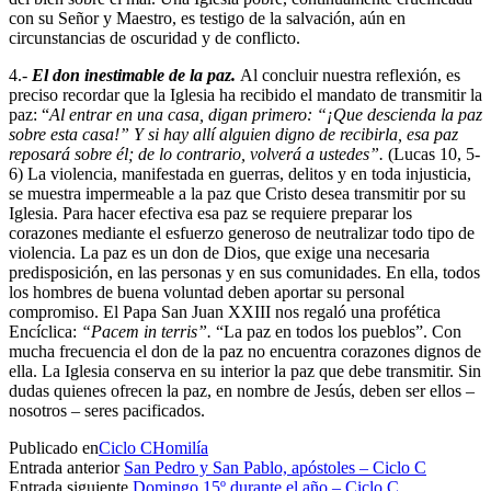
con su Señor y Maestro, es testigo de la salvación, aún en
circunstancias de oscuridad y de conflicto.
4.-
El don inestimable de la paz.
Al concluir nuestra reflexión, es
preciso recordar que la Iglesia ha recibido el mandato de transmitir la
paz: “
Al entrar en una casa, digan primero: “¡Que descienda la paz
sobre esta casa!” Y si hay allí alguien digno de recibirla, esa paz
reposará sobre él; de lo contrario, volverá a ustedes”.
(Lucas 10, 5-
6) La violencia, manifestada en guerras, delitos y en toda injusticia,
se muestra impermeable a la paz que Cristo desea transmitir por su
Iglesia. Para hacer efectiva esa paz se requiere preparar los
corazones mediante el esfuerzo generoso de neutralizar todo tipo de
violencia. La paz es un don de Dios, que exige una necesaria
predisposición, en las personas y en sus comunidades. En ella, todos
los hombres de buena voluntad deben aportar su personal
compromiso. El Papa San Juan XXIII nos regaló una profética
Encíclica:
“Pacem in
terris”.
“La paz en todos los pueblos”. Con
mucha frecuencia el don de la paz no encuentra corazones dignos de
ella. La Iglesia conserva en su interior la paz que debe transmitir. Sin
dudas quienes ofrecen la paz, en nombre de Jesús, deben ser ellos –
nosotros – seres pacificados.
Publicado en
Ciclo C
Homilía
Entrada anterior
San Pedro y San Pablo, apóstoles – Ciclo C
Entrada siguiente
Domingo 15º durante el año – Ciclo C