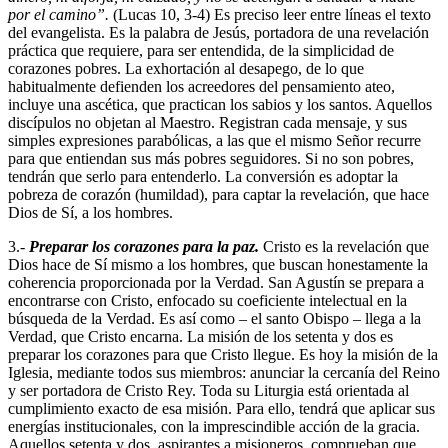
por el camino”.
(Lucas 10, 3-4) Es preciso leer entre líneas el texto
del evangelista. Es la palabra de Jesús, portadora de una revelación
práctica que requiere, para ser entendida, de la simplicidad de
corazones pobres. La exhortación al desapego, de lo que
habitualmente defienden los acreedores del pensamiento ateo,
incluye una ascética, que practican los sabios y los santos. Aquellos
discípulos no objetan al Maestro. Registran cada mensaje, y sus
simples expresiones parabólicas, a las que el mismo Señor recurre
para que entiendan sus más pobres seguidores. Si no son pobres,
tendrán que serlo para entenderlo. La conversión es adoptar la
pobreza de corazón (humildad), para captar la revelación, que hace
Dios de Sí, a los hombres.
3.-
Preparar los corazones para la paz.
Cristo es la revelación que
Dios hace de Sí mismo a los hombres, que buscan honestamente la
coherencia proporcionada por la Verdad. San Agustín se prepara a
encontrarse con Cristo, enfocado su coeficiente intelectual en la
búsqueda de la Verdad. Es así como – el santo Obispo – llega a la
Verdad, que Cristo encarna. La misión de los setenta y dos es
preparar los corazones para que Cristo llegue. Es hoy la misión de la
Iglesia, mediante todos sus miembros: anunciar la cercanía del Reino
y ser portadora de Cristo Rey. Toda su Liturgia está orientada al
cumplimiento exacto de esa misión. Para ello, tendrá que aplicar sus
energías institucionales, con la imprescindible acción de la gracia.
Aquellos setenta y dos, aspirantes a misioneros, comprueban que,