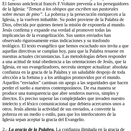
El famoso anticlerical francés F.Voltaire prevenía a los perseguidores
de la Iglesia: “
Teman a los obispos que escriben sus pastorales
sobre mesas de pino”.
La pobreza y la persecución enriquecen a la
Iglesia, y la vuelven imbatible. Su poder proviene de la Palabra de
Dios, ofrecida por quienes tienen la misión de exponerla al mundo.
Jesús confirma y expande esa verdad al promover todas las
implicancias de la evangelización. Sus santos enviados han
observado rigurosamente estas indicaciones y su trasfondo
teológico. El texto evangélico que hemos escuchado nos invita a que
aquellas directivas se cumplan hoy, para que la Palabra resuene en
nuestras actuales circunstancias. Las metodologías deben responder
a una actitud de total obediencia a las orientaciones de Jesús, que la
Iglesia, en sus evangelizadores, necesita siempre actualizar: absoluta
confianza en la gracia de la Palabra y un saludable despojo de toda
afección a la fortuna y a los artilugios promovidos por el mundo.
Aquellos “enviados” caminan sin apego a las seguridades que hacen
perder el sueño a nuestros contemporáneos. De esa manera se
produce una transparencia que abre senderos nuevos, simples y
directos. Es preciso superar las complejidades que invaden nuestro
intelecto y el léxico comunicacional que debiera acercarnos unos a
otros. Jesús alienta la actividad de sus enviados, a convertir la
pobreza en un medio o estilo, para que los interlocutores de la
Iglesia sepan aceptar la gracia del Evangelio.
2.-
La gracia de la Palabra.
La confianza ilimitada en la gracia de