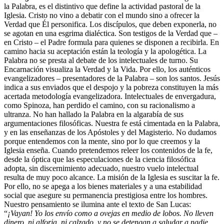
la Palabra, es el distintivo que define la actividad pastoral de la
Iglesia. Cristo no vino a debatir con el mundo sino a ofrecer la
Verdad que Él personifica. Los discípulos, que deben exponerla, no
se agotan en una esgrima dialéctica. Son testigos de la Verdad que –
en Cristo – el Padre formula para quienes se disponen a recibirla. En
camino hacia su aceptación están la teología y la apologética. La
Palabra no se presta al debate de los intelectuales de turno. Su
Encarnación visualiza la Verdad y la Vida. Por ello, los auténticos
evangelizadores – presentadores de la Palabra – son los santos. Jesús
indica a sus enviados que el despojo y la pobreza constituyen la más
acertada metodología evangelizadora. Intelectuales de envergadura,
como Spinoza, han perdido el camino, con su racionalismo a
ultranza. No han hallado la Palabra en la algarabía de sus
argumentaciones filosóficas. Nuestra fe está cimentada en la Palabra,
y en las enseñanzas de los Apóstoles y del Magisterio. No dudamos
porque entendemos con la mente, sino por lo que creemos y la
Iglesia enseña. Cuando pretendemos releer los contenidos de la fe,
desde la óptica que las especulaciones de la ciencia filosófica
adopta, sin discernimiento adecuado, nuestro vuelo intelectual
resulta de muy poco alcance. La misión de la Iglesia es suscitar la fe.
Por ello, no se apega a los bienes materiales y a una estabilidad
social que asegure su permanencia prestigiosa entre los hombres.
Nuestro pensamiento se ilumina ante el texto de San Lucas:
“
¡Vayan! Yo los envío como a ovejas en medio de lobos. No lleven
dinero, ni alforja, ni calzado, y no se detengan a saludar a nadie